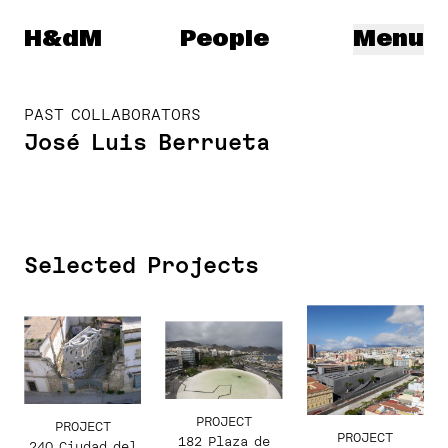
Herzog & de Meuron
H&dM
People
Menu
PAST COLLABORATORS
José Luis Berrueta
Selected Projects
PROJECT
PROJECT
PROJECT
182 Plaza de
240 Ciudad del