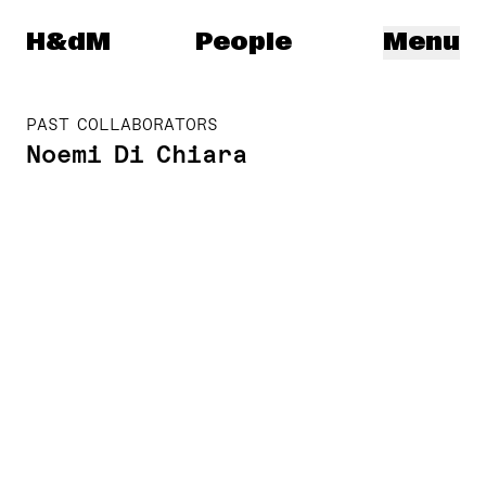
Herzog & de Meuron
H&dM
People
Menu
PAST COLLABORATORS
Noemi Di Chiara