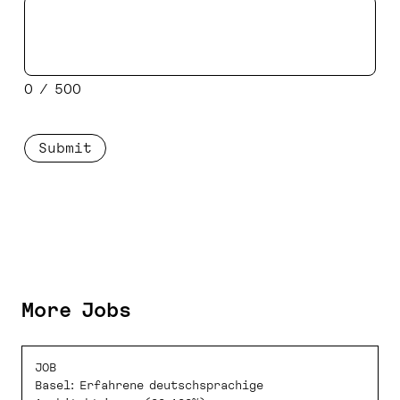
0 / 500
P
l
e
a
s
e
l
e
a
More Jobs
v
e
t
JOB
h
Basel: Erfahrene deutschsprachige