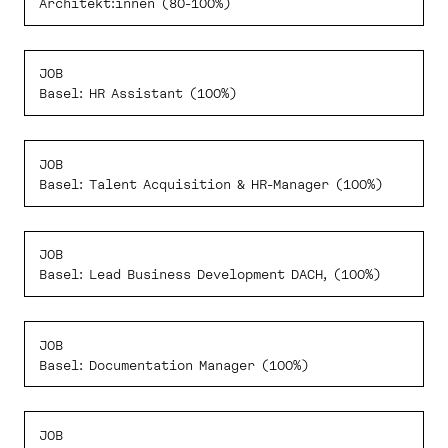
i
Architekt:innen (80-100%)
s
f
i
JOB
Basel: HR Assistant (100%)
e
l
d
JOB
e
Basel: Talent Acquisition & HR-Manager (100%)
m
p
t
JOB
y
Basel: Lead Business Development DACH, (100%)
.
JOB
Basel: Documentation Manager (100%)
JOB