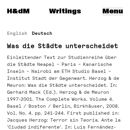
Herzog & de Meuron
H&dM
Writings
Menu
English
Deutsch
Was die Städte unterscheidet
Einleitender Text zur Studienreihe über
die Städte Neapel – Paris – Kanarische
Inseln – Nairobi am ETH Studio Basel –
Institut Stadt der Gegenwart. Herzog & de
Meuron: Was die Städte unterscheidet. In:
Gerhard Mack (Ed.). Herzog & de Meuron
1997-2001. The Complete Works. Volume 4.
Basel / Boston / Berlin, Birkhäuser, 2008.
Vol. No. 4. pp. 241-244. First published in:
Jacques Herzog: Terror sin Teoría. Ante la
'Ciudad indiferente'. In: Luis Fernández-